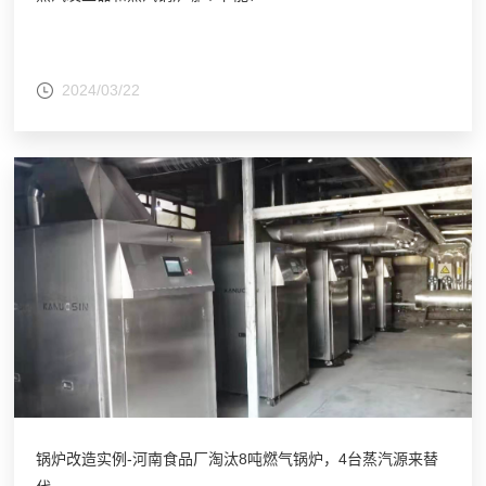
2024/03/22
锅炉改造实例-河南食品厂淘汰8吨燃气锅炉，4台蒸汽源来替