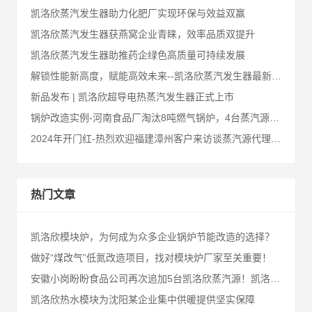
凯洛欣蒸汽发生器助力化肥厂实现环保与效益双赢
凯洛欣蒸汽发生器获燕窝企业青睐，效率品质双提升
凯洛欣蒸汽发生器助推药企绿色高质量可持续发展
解锁性能新高度，赋能高效未来--凯洛欣蒸汽发生器最新升级汇总
新品发布 | 凯洛欣超导电热蒸汽发生器正式上市
锅炉改造实例-河南食品厂淘汰8吨燃气锅炉，4台蒸汽源来替代
2024年开门红-热烈欢迎福建漳州客户来访谈蒸汽源代理合作事宜
热门文章
凯洛欣模块炉，为何成为众多企业锅炉节能改造的选择？
做好“煤改气”低氮改造项目，找对模块炉厂家至关重要！
安徽小岗盼盼食品公司再次追加5台凯洛欣蒸汽源！凯洛欣拿实际效果证明自己真低氮真节能！
凯洛欣热水模块为沈阳某企业集中供暖提供坚实保障